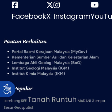
Facebook
X
Instagram
YouT
Pautan Berkaitan
Portal Rasmi Kerajaan Malaysia (MyGov)
Kementerian Sumber Asli dan Kelestarian Alam
Lembaga Ahli Geologi Malaysia (BoG)
Institut Geologi Malaysia (IGM)
Institut Kimia Malaysia (IKM)
Tag Popular
Tanah Runtuh
Lombong
REE
MADANI
Gempa
Sesar
Geospatial