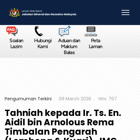
Soalan
Hubungi
Aduan dan
Peta
Lazim
Kami
Maklum
Laman
Balas
Pengumuman Terkini
09 March 2026
Hits: 767
Tahniah kepada Ir. Ts. En.
Aidil bin Arnolous Rema
Timbalan Pengarah