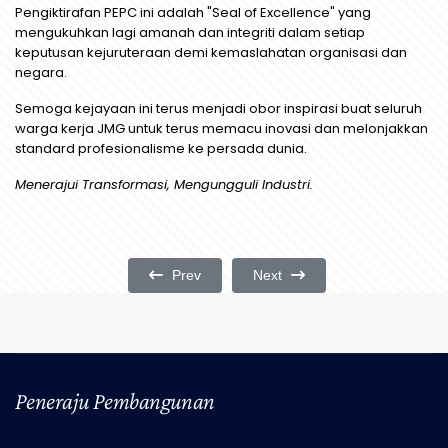
Pengiktirafan PEPC ini adalah "Seal of Excellence" yang
mengukuhkan lagi amanah dan integriti dalam setiap
keputusan kejuruteraan demi kemaslahatan organisasi dan
negara.
Semoga kejayaan ini terus menjadi obor inspirasi buat seluruh
warga kerja JMG untuk terus memacu inovasi dan melonjakkan
standard profesionalisme ke persada dunia.
Menerajui Transformasi, Mengungguli Industri.
Previous Article: Semakan Keputusan Peperiksa
Next Article: Peperiksaan Pem
Prev
Next
Peneraju Pembangunan