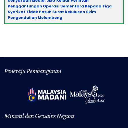
Title
Kenyataan Media: JMG Keluar Perintah
Penggantungan Operasi Sementara Kepada Tiga
Syarikat Tidak Patuh Surat Kelulusan Skim
Pengendalian Melombong
Peneraju Pembangunan
Mineral dan Geosains Negara