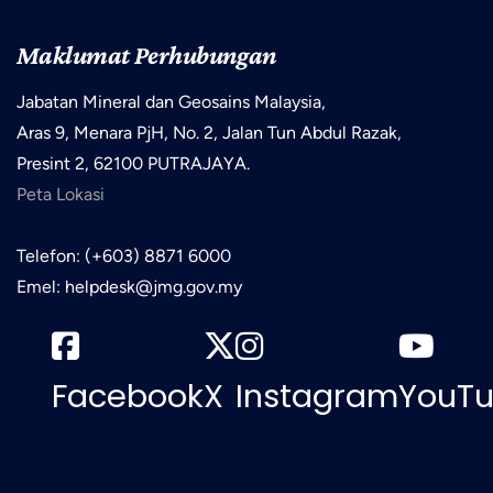
Maklumat Perhubungan
Jabatan Mineral dan Geosains Malaysia,
Aras 9, Menara PjH, No. 2, Jalan Tun Abdul Razak,
Presint 2, 62100 PUTRAJAYA.
Peta Lokasi
Telefon: (+603) 8871 6000
Emel: helpdesk@jmg.gov.my
Facebook
X
Instagram
YouT