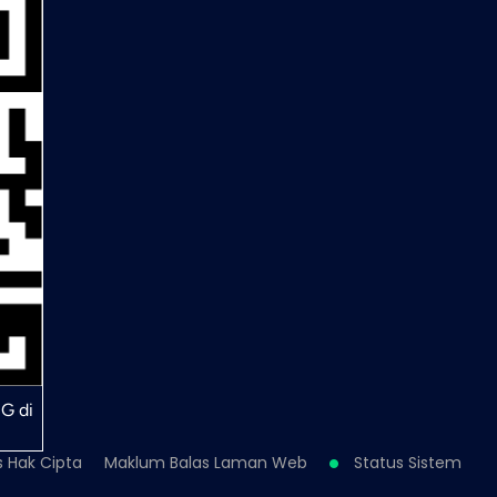
G di
s Hak Cipta
Maklum Balas Laman Web
Status Sistem