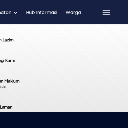
matan
Hub Informasi
Warga
n Lazim
gi Kami
an Maklum
alas
 Laman