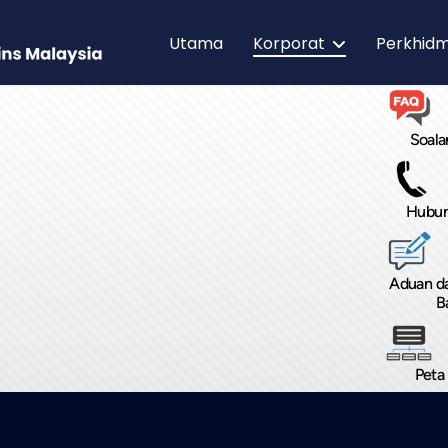
Utama
Korporat
Perkhid
Soala
Hubun
Aduan d
B
Peta