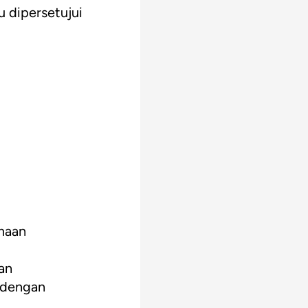
 dipersetujui
maan
an
 dengan