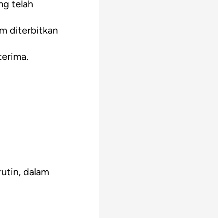
ng telah
m diterbitkan
terima.
rutin, dalam