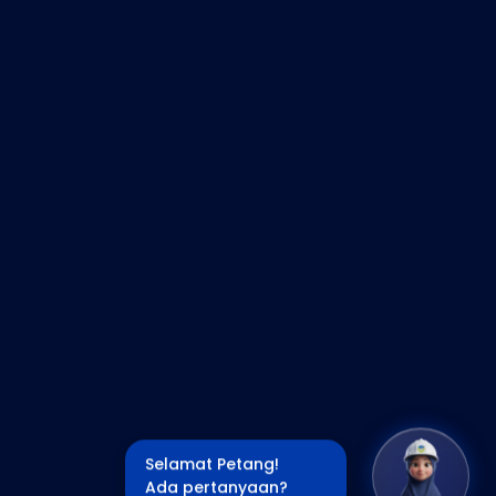
Selamat Petang!
Ada pertanyaan?