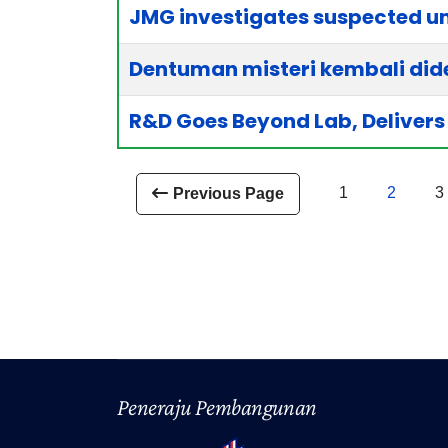
JMG investigates suspected u
Dentuman misteri kembali dide
R&D Goes Beyond Lab, Delivers 
1
2
3
Peneraju Pembangunan