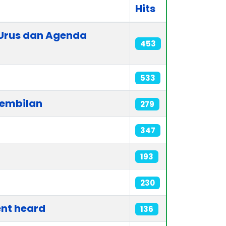
Hits
 Urus dan Agenda
453
533
Sembilan
279
347
193
230
ent heard
136