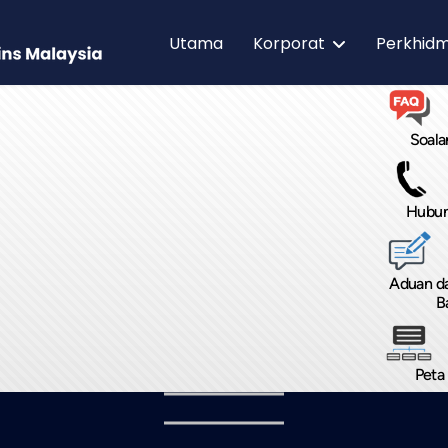
Utama
Korporat
Perkhid
Soala
Hubun
Aduan d
B
Peta