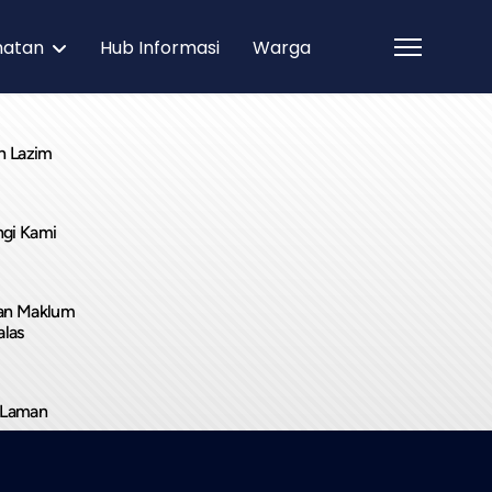
matan
Hub Informasi
Warga
n Lazim
gi Kami
an Maklum
alas
 Laman