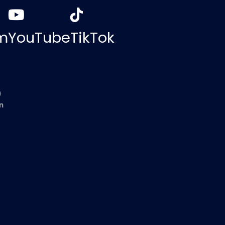
m
YouTube
TikTok
)
n