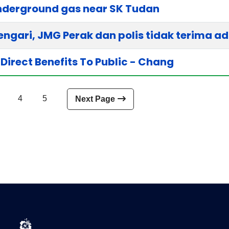
nderground gas near SK Tudan
ngari, JMG Perak dan polis tidak terima a
Direct Benefits To Public - Chang
4
5