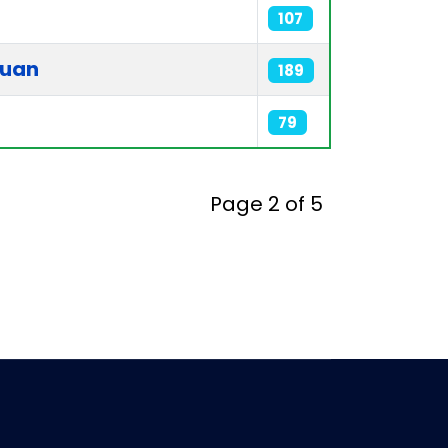
107
duan
189
79
Page 2 of 5